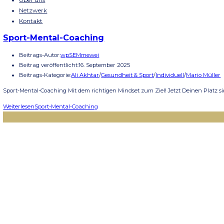
Menü
Schließen
Home
Seminare
Über uns
Netzwerk
Kontakt
Sport-Mental-Coaching
Beitrags-Autor:
wpSEMmewei
Beitrag veröffentlicht:
16. September 2025
Beitrags-Kategorie:
Ali Akhtar
/
Gesundheit & Sport
/
Individue