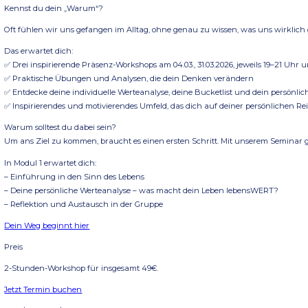
Termine:
04.03.2026, 19:00 bis 21:00 Uhr
Ort:
mewei – das mehrwertinstitut
Bgm.-Widmeier-Str. 14
86179 Augsburg
Inhalte
Weißt du, was dich morgens mit Leichtigkeit aufstehen lässt?
Weißt du, was dich wirklich antreibt?
Weißt du, wofür du lebst?
Kennst du dein „Warum“?
Oft fühlen wir uns gefangen im Alltag, ohne genau zu wissen,
Das erwartet dich: