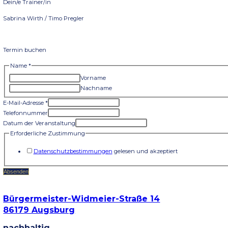
✅ Drei inspirierende Präsenz-Workshops am 04.03., 31.03.2026, je
✅ Praktische Übungen und Analysen, die dein Denken verände
✅ Entdecke deine individuelle Werteanalyse, deine Bucketlist un
✅ Inspirierendes und motivierendes Umfeld, das dich auf deiner 
Warum solltest du dabei sein?
Um ans Ziel zu kommen, braucht es einen ersten Schritt. Mit uns
In Modul 1 erwartet dich:
– Einführung in den Sinn des Lebens
– Deine persönliche Werteanalyse – was macht dein Leben leb
– Reflektion und Austausch in der Gruppe
Dein Weg beginnt hier
Preis
2-Stunden-Workshop für insgesamt 49€.
Jetzt Termin buchen