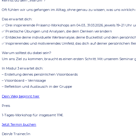
Termine:
11.04.26, 09:00 – 16:00 Uhr
Ort:
mewei – das mehrwertinstitut
Bgm.-Widmeier-Str. 14
86179 Augsburg
Inhalte
Weißt du, was dich morgens mit Leichtigkeit aufstehen lässt?
Weißt du, was dich wirklich antreibt?
Weißt du, wofür du lebst?
Kennst du dein „Warum“?
Oft fühlen wir uns gefangen im Alltag, ohne genau zu wissen,
Das erwartet dich:
✅ Drei inspirierende Präsenz-Workshops am 04.03., 31.03.2026, je