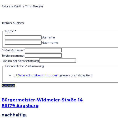
✅ Praktische Übungen und Analysen, die dein Denken verände
✅ Entdecke deine individuelle Werteanalyse, deine Bucketlist un
✅ Inspirierendes und motivierendes Umfeld, das dich auf deiner 
Warum solltest du dabei sein?
Um ans Ziel zu kommen, braucht es einen ersten Schritt. Mit uns
In Modul 3 erwartet dich:
– Erstellung deines persönlichen Visionboards
– Visionboard – Vernissage
– Reflektion und Austausch in der Gruppe
Dein Weg beginnt hier
Preis
1-Tages-Workshop für insgesamt 111€.
Jetzt Termin buchen
Dein/e Trainer/in